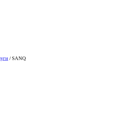
луги
/
SANQ