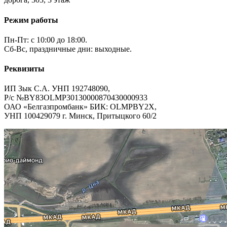
Режим работы
Пн-Пт: с 10:00 до 18:00.
Сб-Вс, праздничные дни: выходные.
Реквизиты
ИП Зык С.А. УНП 192748090,
Р/с №BY83OLMP30130000870430000933
ОАО «Белгазпромбанк» БИК: OLMPBY2X,
УНП 100429079 г. Минск, Притыцкого 60/2