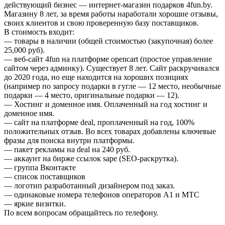
действующий бизнес — интернет-магазин подарков 4fun.by.
Магазину 8 лет, за время работы наработали хорошие отзывы,
своих клиентов и свою проверенную базу поставщиков.
В стоимость входит:
— товары в наличии (общей стоимостью (закупочная) более
25,000 руб).
— веб-сайт 4fun на платформе opencart (простое управление
сайтом через админку). Существует 8 лет. Сайт раскручивался
до 2020 года, но еще находится на хороших позициях
(например по запросу подарки в гугле — 12 место, необычные
подарки — 4 место, оригинальные подарки — 12).
— Хостинг и доменное имя. Оплаченный на год хостинг и
доменное имя.
— сайт на платформе deal, проплаченный на год, 100%
положительных отзыв. Во всех товарах добавлены ключевые
фразы для поиска внутри платформы.
— пакет рекламы на deal на 240 руб.
— аккаунт на бирже ссылок sape (SEO-раскрутка).
— группа Вконтакте
— список поставщиков
— логотип разработанный дизайнером под заказ.
— одинаковые номера телефонов операторов А1 и МТС
— яркие визитки.
По всем вопросам обращайтесь по телефону.