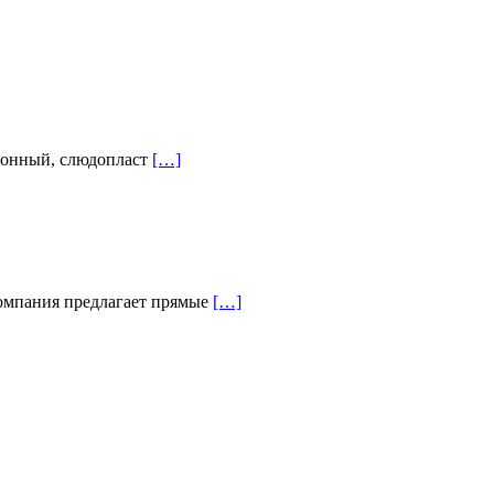
лонный, слюдопласт
[…]
омпания предлагает прямые
[…]