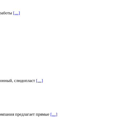
 работы
[…]
лонный, слюдопласт
[…]
омпания предлагает прямые
[…]