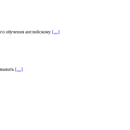
го обучения английскому
[…]
овывать
[…]