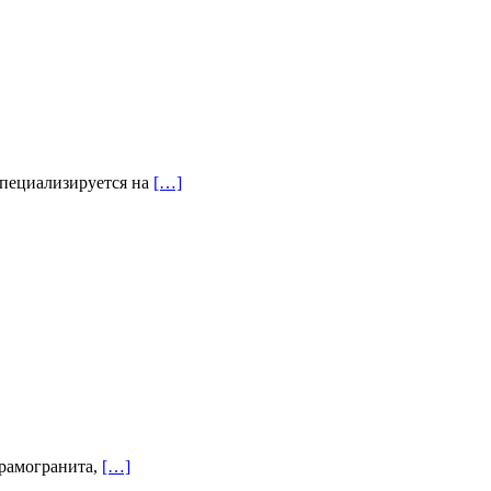
специализируется на
[…]
ерамогранита,
[…]