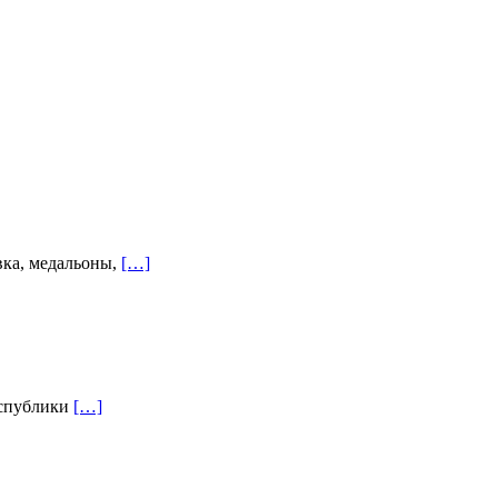
вка, медальоны,
[…]
еспублики
[…]