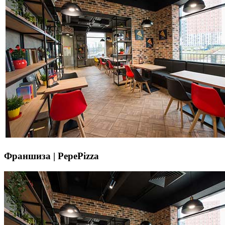
Франшиза | PepePizza