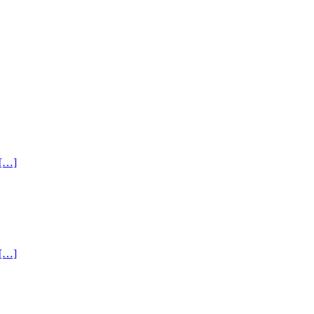
[…]
[…]