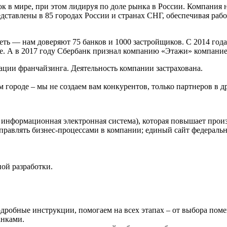
 в мире, при этом лидируя по доле рынка в России. Компания на
ставлены в 85 городах России и странах СНГ, обеспечивая рабо
ь — нам доверяют 75 банков и 1000 застройщиков. С 2014 года
е. А в 2017 году Сбербанк признал компанию «Этажи» компани
ции франчайзинга. Деятельность компании застрахована.
городе – мы не создаем вам конкурентов, только партнеров в д
информационная электронная система), которая повышает произ
 управлять бизнес-процессами в компании; единый сайт федераль
ой разработки.
одробные инструкции, помогаем на всех этапах – от выбора пом
анками.