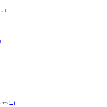
[…]
]
 это
[…]