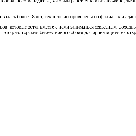
ориального менеджера, который работает как бизнес-консультант
валась более 18 лет, технологии проверены на филиалах и адапт
, которые хотят вместе с нами заниматься серьезным, доходны
это риэлторский бизнес нового образца, с ориентацией на откры