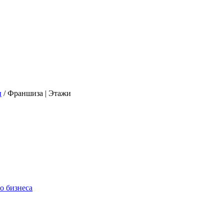
ы
/
Франшиза | Этажи
о бизнеса