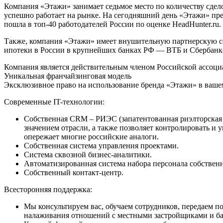
Компания «Этажи» занимает седьмое место по количеству сделок
успешно работает на рынке. На сегодняшний день «Этажи» пред
пошла в топ-40 работодателей России по оценке HeadHunter.ru.
Также, компания «Этажи» имеет внушительную партнерскую сет
ипотеки в России в крупнейших банках РФ — ВТБ и Сбербанк
Компания является действительным членом Российской ассоциа
Уникальная франчайзинговая модель
Эксклюзивное право на использование бренда «Этажи» в вашем 
Современные IT-технологии:
Собственная CRM – РИЭС (запатентованная риэлторская 
значением отрасли, а также позволяет контролировать и
опережает многие российские аналоги.
Собственная система управления проектами.
Система сквозной бизнес-аналитики.
Автоматизированная система набора персонала собственн
Собственный контакт-центр.
Всесторонняя поддержка:
Мы консультируем вас, обучаем сотрудников, передаем п
налаживания отношений с местными застройщиками и б